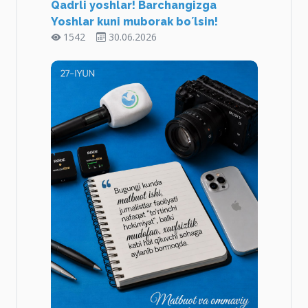
Qadrli yoshlar! Barchangizga
Yoshlar kuni muborak boʼlsin!
1542
30.06.2026