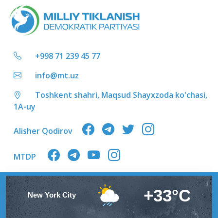
+998 71 239 45 77
info@mt.uz
Toshkent shahri, Maqsud Shayxzoda ko'chasi,
1A-uy
Alisher Qodirov
MTDP
+33°C
New York City