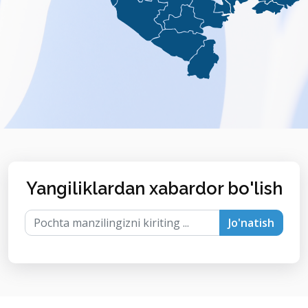
Yangiliklardan xabardor bo'lish
Jo'natish