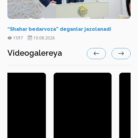
“Shahar bedarvoza” deganlar jazolanadi
1597
10.08.2026
Videogalereya