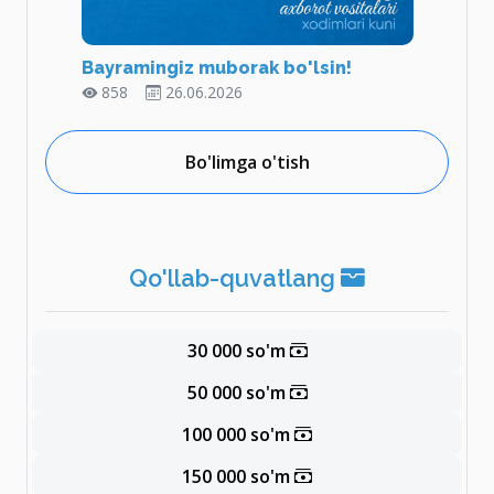
Bayramingiz muborak bo'lsin!
858
26.06.2026
Bo'limga o'tish
Qo'llab-quvatlang
30 000 so'm
50 000 so'm
100 000 so'm
150 000 so'm