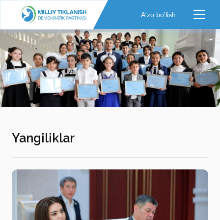
A'zo bo'lish
Previous
Nex
Yangiliklar