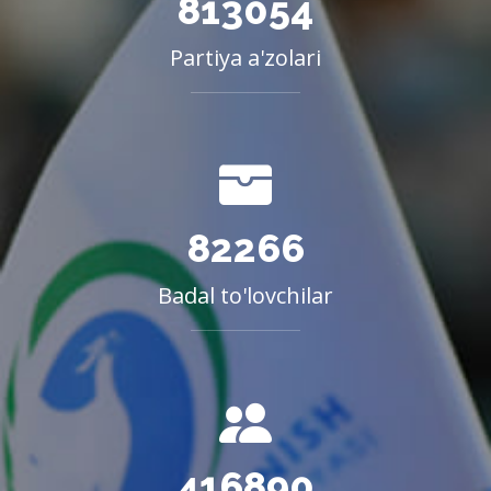
813054
Partiya a'zolari
82266
Badal to'lovchilar
416890